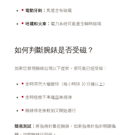
電動牙刷：
馬達含有磁鐵
地鐵和火車：
電力系統可能產生瞬時磁場
如何判斷腕錶是否受磁？
如果您發現腕錶出現以下症狀，很可能已經受磁：
走時突然大幅變快（每小時快 10 分鐘以上）
走時極度不準確且無規律
腕錶停走後輕拍又開始運行
簡易測試：
將指南針靠近腕錶，如果指南針指針明顯偏
轉，說明腕錶已受磁。