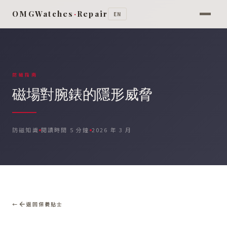
OMGWatches
·
Repair
EN
防磁指南
磁場對腕錶的隱形威脅
防磁知識
閱讀時間 5 分鐘
2026 年 3 月
返回保養貼士