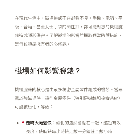
在現代生活中，磁場無處不在卻看不見。手機、電腦、平
板、音箱、甚至女士手袋的磁性扣，都可能對您的機械腕
錶造成隱形傷害。了解磁場的影響並採取適當防護措施，
是每位腕錶擁有者的必修課。
磁場如何影響腕錶？
機械腕錶的核心是由眾多精密金屬零件組成的機芯。當暴
露於強磁場時，這些金屬零件（特別是遊絲和擒縱系統）
可能被磁化，導致：
走時大幅變快：
磁化的遊絲會黏在一起，縮短有效
長度，使腕錶每小時快走數十分鐘甚至數小時